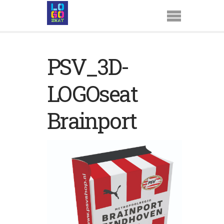
PSV_3D-
LOGOseat
Brainport